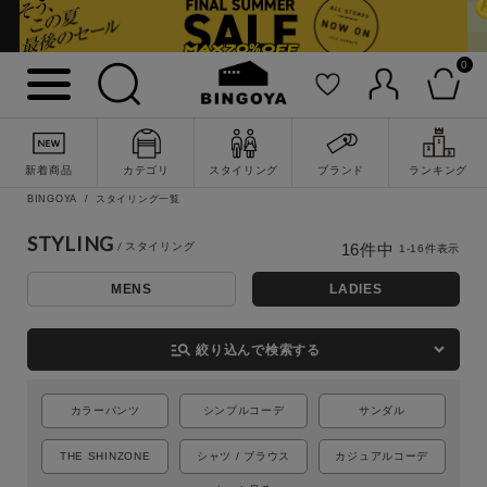
0
新着商品
カテゴリ
スタイリング
ブランド
ランキング
BINGOYA
スタイリング一覧
STYLING
16
件中
1
-
16
件表示
MENS
LADIES
詳細検索
manage_search
絞り込んで検索する
カラーパンツ
シンプルコーデ
サンダル
THE SHINZONE
シャツ / ブラウス
カジュアルコーデ