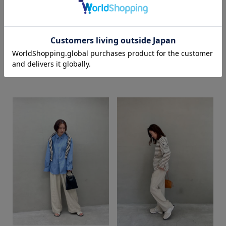
カラー
mai
sayaka
SUPER SHOP 鳥取店
SUPER SHOP 鳥取店
158cm
161cm
価格
～
商品タイプ
通常商品
予約商品
セール価格
WEB限定
在庫
在庫あり
在庫なし含む