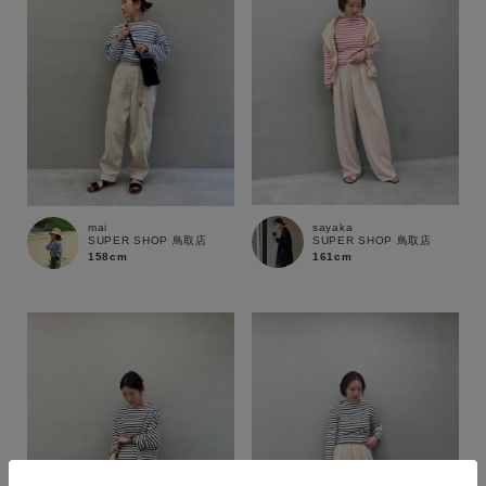
sayaka
mai
SUPER SHOP 鳥取店
SUPER SHOP 鳥取店
161cm
158cm