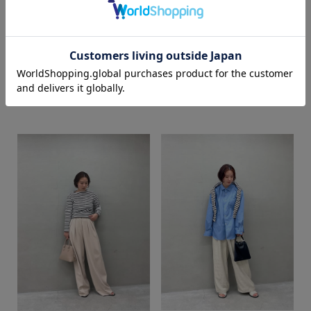
カラー
sayaka
mai
SUPER SHOP 鳥取店
SUPER SHOP 鳥取店
161cm
158cm
価格
～
商品タイプ
通常商品
予約商品
セール価格
WEB限定
在庫
在庫あり
在庫なし含む