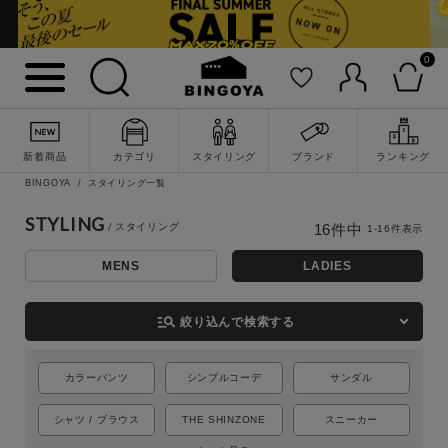
0
新着商品
カテゴリ
スタイリング
ブランド
ランキング
BINGOYA
スタイリング一覧
STYLING
16
件中
1
-
16
件表示
MENS
LADIES
詳細検索
manage_search
絞り込んで検索する
カラーパンツ
シンプルコーデ
サンダル
シャツ / ブラウス
THE SHINZONE
スニーカー