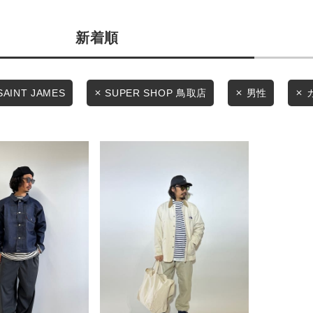
カテゴリから探す
商品タイプ
新着順
スタイリングから探す
通常商品
ブランドから探す
WEB限定アイテムを探す
セール価格
SAINT JAMES
SUPER SHOP 鳥取店
男性
履き比べ可能商品から探す
在庫
お知らせ・ご利用ガイド
在庫あり
お知らせ
ご利用ガイド
ギフトラッピング
この条件で絞り込む
お問い合わせ