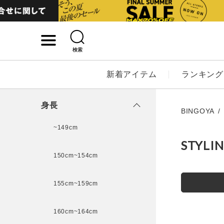
検索
詳細検索
新着アイテム
ランキング
キーワード
身長
BINGOYA
~149cm
STYLI
性別
150cm~154cm
MENS
LADI
155cm~159cm
カテゴリ
160cm~164cm