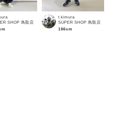
mura
t.kimura
PER SHOP 鳥取店
SUPER SHOP 鳥取店
cm
166cm