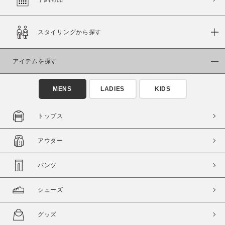
スタイリングから探す
価格
～
アイテムを探す
商品タイプ
MENS
LADIES
KIDS
通常商品
予約商品
セール価格
WEB限定
トップス
在庫
アウター
在庫あり
在庫なし含む
パンツ
シューズ
グッズ