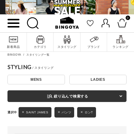
0
詳細検索
新着商品
カテゴリ
スタイリング
ブランド
ランキング
BINGOYA
スタイリング一覧
STYLING
MENS
LADIES
キーワード
manage_search
絞り込んで検索する
性別
SAINT JAMES
パンツ
ロンT
MENS
LADIES
KIDS
カテゴリ