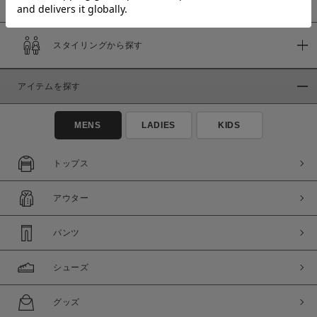
スタイリングから探す
価格
～
アイテムを探す
商品タイプ
MENS
LADIES
KIDS
通常商品
予約商品
セール価格
WEB限定
トップス
在庫
アウター
在庫あり
在庫なし含む
パンツ
シューズ
グッズ