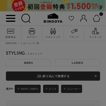
0
詳細検索
新着商品
カテゴリ
スタイリング
ブランド
ランキング
BINGOYA
スタイリング一覧
STYLING
MENS
LADIES
キーワード
manage_search
絞り込んで検索する
性別
SAINT JAMES
グッズ
スニーカー
MENS
LADIES
KIDS
カテゴリ