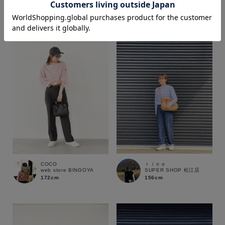
172cm
172cm
価格
～
商品タイプ
通常商品
予約商品
セール価格
WEB限定
在庫
ｒｉｎｏ
COCO
SUPER SHOP 松江店
web store BINGOYA
在庫あり
在庫なし含む
156cm
172cm