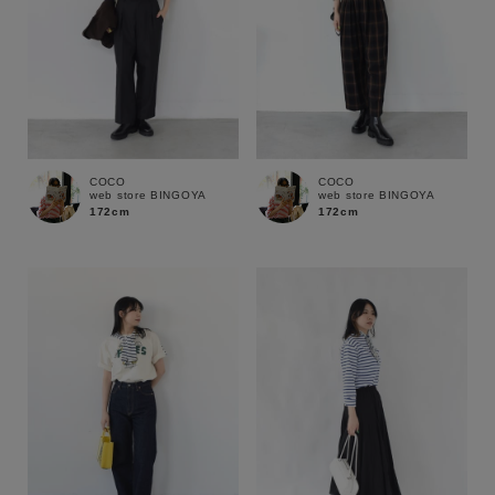
COCO
COCO
web store BINGOYA
web store BINGOYA
172cm
172cm