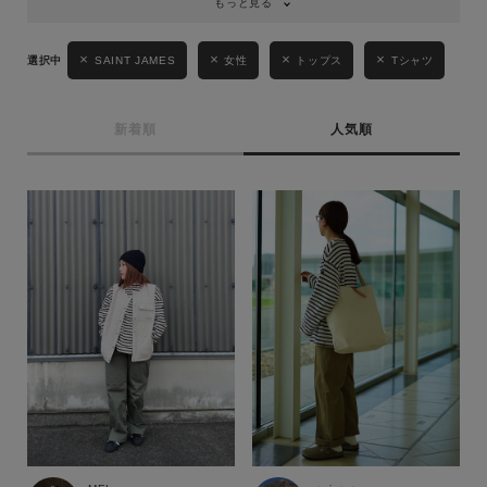
もっと見る
SAINT JAMES
女性
トップス
Tシャツ
新着順
人気順