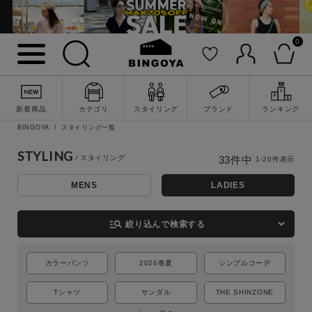
0
新着商品
カテゴリ
スタイリング
ブランド
ランキング
BINGOYA
スタイリング一覧
STYLING
33
件中
1
-
20
件表示
MENS
LADIES
詳細検索
manage_search
絞り込んで検索する
カラーパンツ
2026春夏
シンプルコーデ
Tシャツ
サンダル
THE SHINZONE