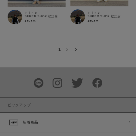
この条件で絞り込む
ｒｉｎｏ
ｒｉｎｏ
SUPER SHOP 松江店
SUPER SHOP 松江店
156cm
156cm
1
2
ピックアップ
新着商品