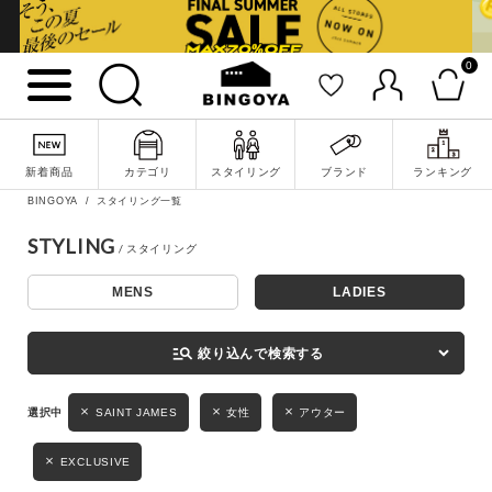
0
詳細検索
新着商品
カテゴリ
スタイリング
ブランド
ランキング
BINGOYA
スタイリング一覧
STYLING
MENS
LADIES
キーワード
manage_search
絞り込んで検索する
性別
SAINT JAMES
女性
アウター
MENS
LADIES
KIDS
EXCLUSIVE