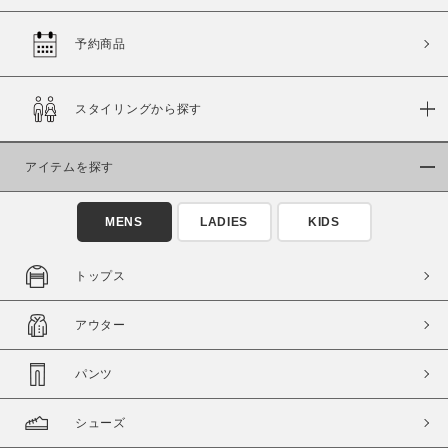
予約商品
価格
スタイリングから探す
～
アイテムを探す
商品タイプ
通常商品
予約商品
MENS
LADIES
KIDS
セール価格
WEB限定
トップス
在庫
アウター
在庫あり
在庫なし含む
パンツ
シューズ