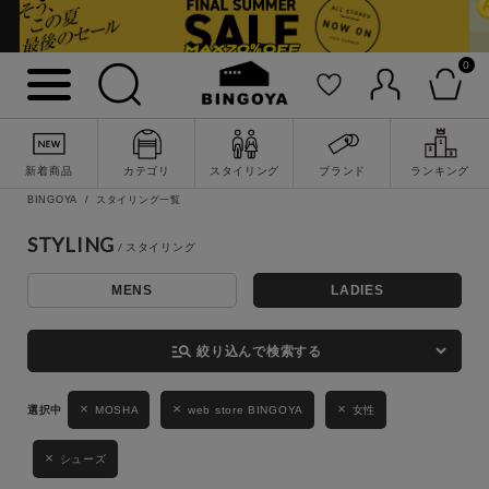
0
詳細検索
新着商品
カテゴリ
スタイリング
ブランド
ランキング
BINGOYA
スタイリング一覧
STYLING
MENS
LADIES
キーワード
manage_search
絞り込んで検索する
性別
MOSHA
web store BINGOYA
女性
MENS
LADIES
KIDS
シューズ