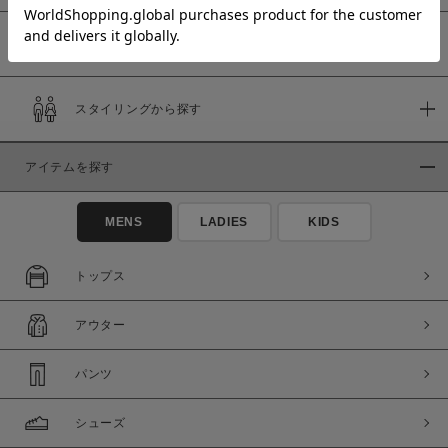
予約商品
価格
スタイリングから探す
～
アイテムを探す
商品タイプ
通常商品
予約商品
MENS
LADIES
KIDS
セール価格
WEB限定
トップス
在庫
アウター
在庫あり
在庫なし含む
パンツ
シューズ