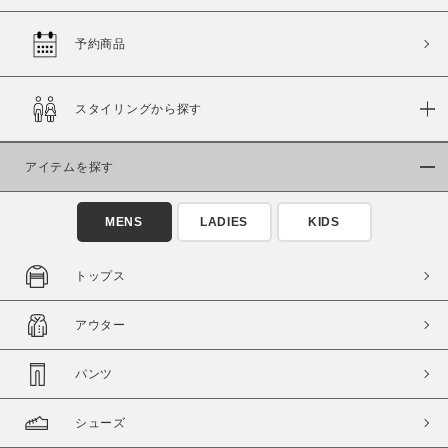
予約商品
価格
スタイリングから探す
～
アイテムを探す
商品タイプ
通常商品
予約商品
MENS
LADIES
KIDS
セール価格
WEB限定
トップス
在庫
アウター
在庫あり
在庫なし含む
パンツ
シューズ