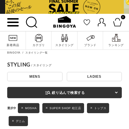
0
詳細検索
新着商品
カテゴリ
スタイリング
ブランド
ランキング
BINGOYA
スタイリング一覧
STYLING
MENS
LADIES
キーワード
manage_search
絞り込んで検索する
性別
MOSHA
SUPER SHOP 松江店
トップス
MENS
LADIES
KIDS
デニム