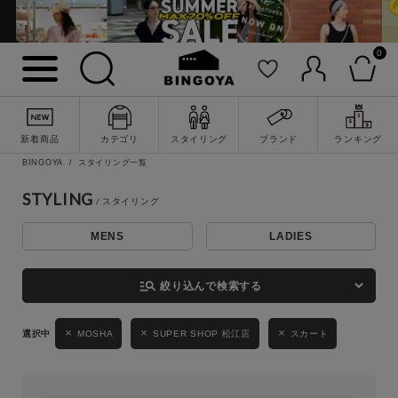
0
詳細検索
新着商品
カテゴリ
スタイリング
ブランド
ランキング
BINGOYA
スタイリング一覧
STYLING
MENS
LADIES
キーワード
manage_search
絞り込んで検索する
性別
MOSHA
SUPER SHOP 松江店
スカート
MENS
LADIES
KIDS
カテゴリ