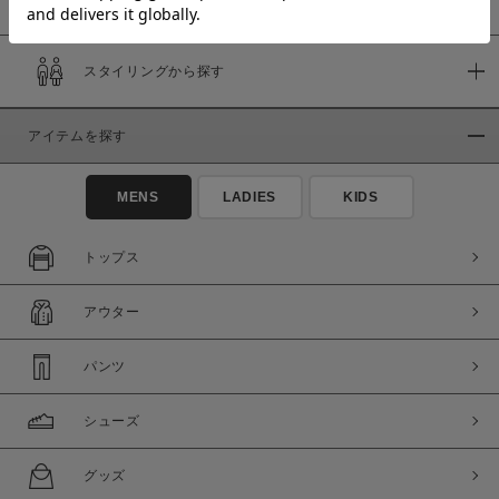
スタイリングから探す
価格
～
アイテムを探す
商品タイプ
MENS
LADIES
KIDS
通常商品
予約商品
セール価格
WEB限定
トップス
在庫
アウター
在庫あり
在庫なし含む
パンツ
シューズ
グッズ