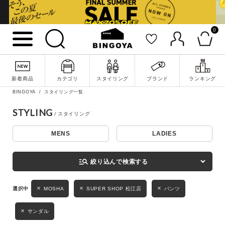
0
詳細検索
新着商品
カテゴリ
スタイリング
ブランド
ランキング
BINGOYA
スタイリング一覧
STYLING
MENS
LADIES
キーワード
manage_search
絞り込んで検索する
性別
MOSHA
SUPER SHOP 松江店
パンツ
MENS
LADIES
KIDS
サンダル