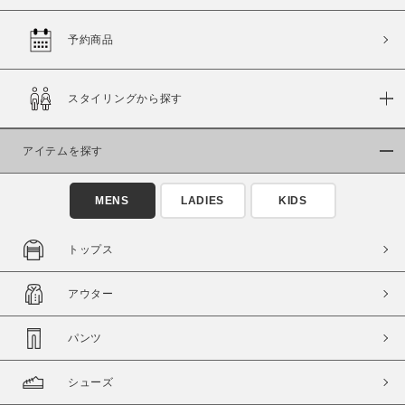
予約商品
価格
スタイリングから探す
～
アイテムを探す
商品タイプ
通常商品
予約商品
MENS
LADIES
KIDS
セール価格
WEB限定
トップス
在庫
アウター
在庫あり
在庫なし含む
パンツ
シューズ