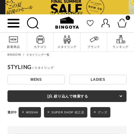
0
詳細検索
新着商品
カテゴリ
スタイリング
ブランド
ランキング
BINGOYA
スタイリング一覧
STYLING
MENS
LADIES
キーワード
manage_search
絞り込んで検索する
性別
MOSHA
SUPER SHOP 松江店
グッズ
MENS
LADIES
KIDS
カテゴリ