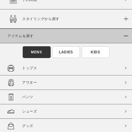
スタイリングから探す
価格
～
アイテムを探す
商品タイプ
MENS
LADIES
KIDS
通常商品
予約商品
セール価格
WEB限定
トップス
在庫
アウター
在庫あり
在庫なし含む
パンツ
シューズ
グッズ