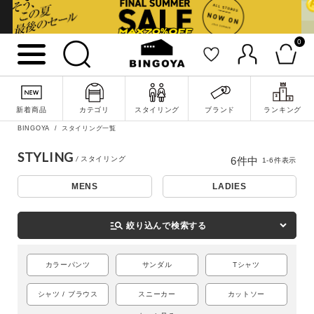
0
新着商品
カテゴリ
スタイリング
ブランド
ランキング
詳細検索
BINGOYA
スタイリング一覧
STYLING
6
件中
1
-
6
件表示
MENS
LADIES
manage_search
絞り込んで検索する
カラーパンツ
サンダル
Tシャツ
シャツ / ブラウス
スニーカー
カットソー