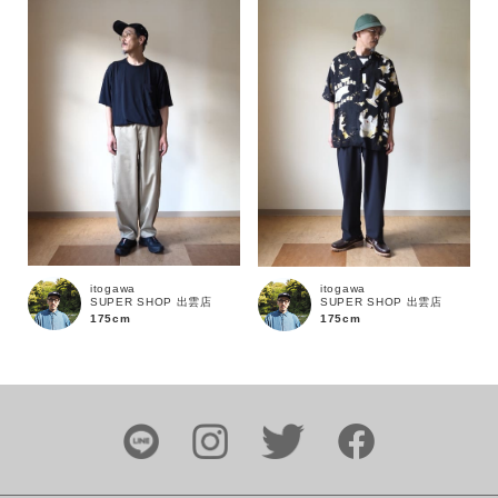
カラー
価格
～
商品タイプ
itogawa
itogawa
SUPER SHOP 出雲店
SUPER SHOP 出雲店
通常商品
予約商品
175cm
175cm
セール価格
WEB限定
在庫
在庫あり
在庫なし含む