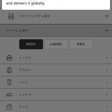
スタイリングから探す
価格
～
アイテムを探す
商品タイプ
MENS
LADIES
KIDS
通常商品
予約商品
セール価格
WEB限定
トップス
在庫
アウター
在庫あり
在庫なし含む
パンツ
シューズ
グッズ