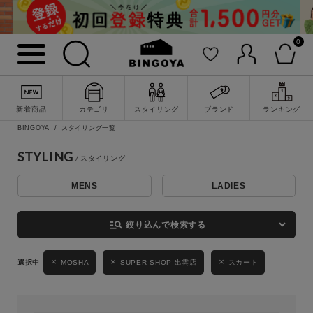
0
詳細検索
新着商品
カテゴリ
スタイリング
ブランド
ランキング
BINGOYA
スタイリング一覧
STYLING
MENS
LADIES
キーワード
manage_search
絞り込んで検索する
性別
MOSHA
SUPER SHOP 出雲店
スカート
MENS
LADIES
KIDS
カテゴリ