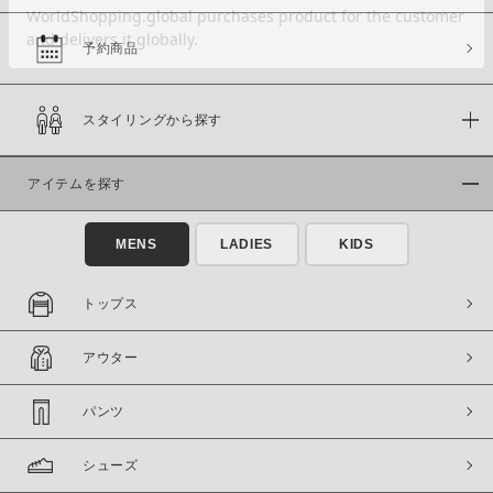
予約商品
価格
スタイリングから探す
～
アイテムを探す
商品タイプ
通常商品
予約商品
MENS
LADIES
KIDS
セール価格
WEB限定
トップス
在庫
アウター
在庫あり
在庫なし含む
パンツ
シューズ