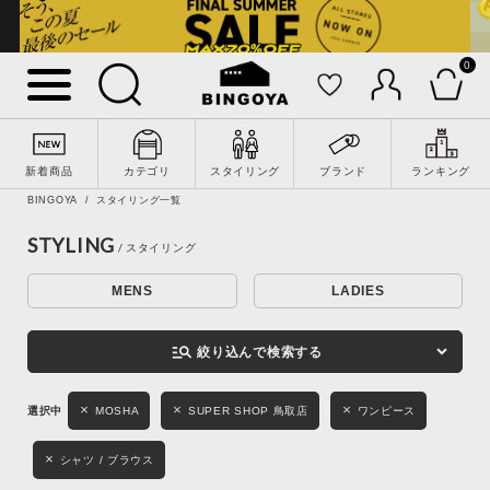
0
詳細検索
新着商品
カテゴリ
スタイリング
ブランド
ランキング
BINGOYA
スタイリング一覧
STYLING
MENS
LADIES
キーワード
manage_search
絞り込んで検索する
性別
MOSHA
SUPER SHOP 鳥取店
ワンピース
MENS
LADIES
KIDS
シャツ / ブラウス