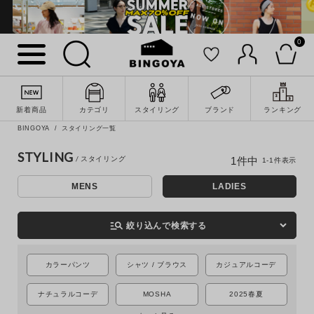
0
詳細検索
新着商品
カテゴリ
スタイリング
ブランド
ランキング
BINGOYA
スタイリング一覧
STYLING
1
件中
1
-
1
件表示
MENS
LADIES
manage_search
絞り込んで検索する
カラーパンツ
シャツ / ブラウス
カジュアルコーデ
キーワード
ナチュラルコーデ
MOSHA
2025春夏