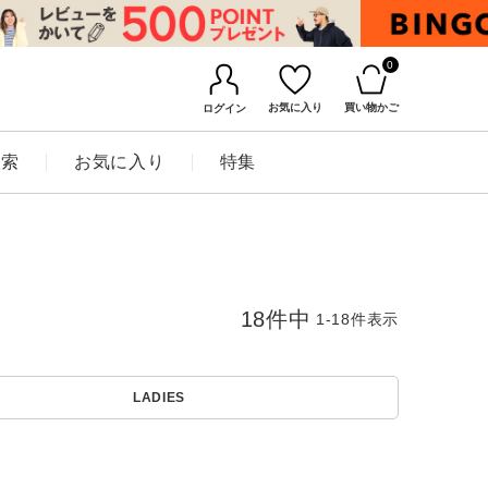
0
お気に入り
買い物かご
ログイン
検索
お気に入り
特集
18
件中
1
-
18
件表示
LADIES
BINGOYAについて