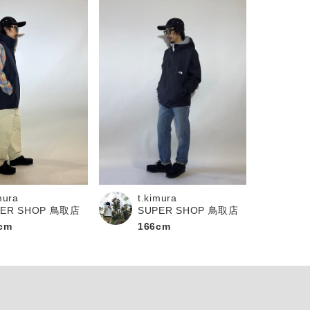
mura
t.kimura
PER SHOP 鳥取店
SUPER SHOP 鳥取店
cm
166cm