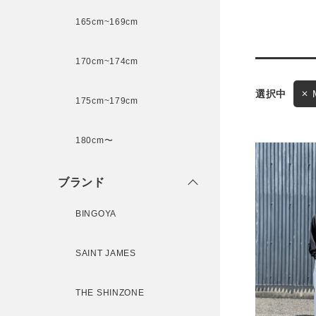
165cm~169cm
サイズ
170cm~174cm
175cm~179cm
ブランド
ゲスト
様
180cm〜
ブランド
BINGOYA
ログイン / マイページ
SAINT JAMES
お気に入りアイテム
注文履歴
THE SHINZONE