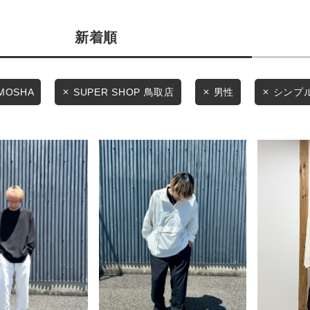
条件絞り込み検索
商品タイプ
新着順
カテゴリから探す
通常商品
スタイリングから探す
ブランドから探す
セール価格
MOSHA
SUPER SHOP 鳥取店
男性
シンプ
WEB限定アイテムを探す
履き比べ可能商品から探す
在庫
在庫あり
お知らせ・ご利用ガイド
お知らせ
ご利用ガイド
この条件で絞り込む
ギフトラッピング
お問い合わせ