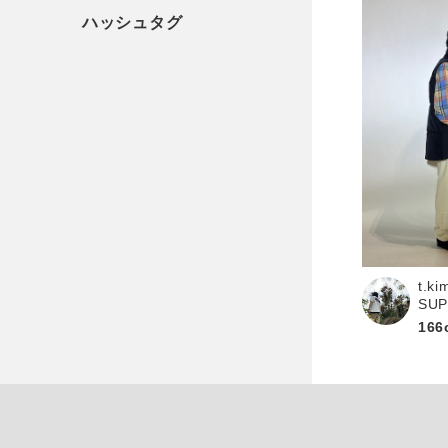
t.ki
SU
166