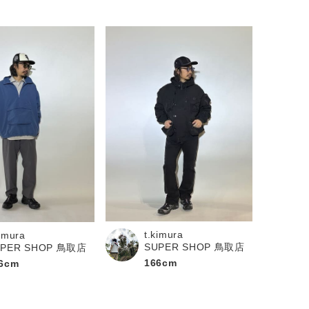
t.kimura
kimura
SUPER SHOP 鳥取店
UPER SHOP 鳥取店
166cm
6cm