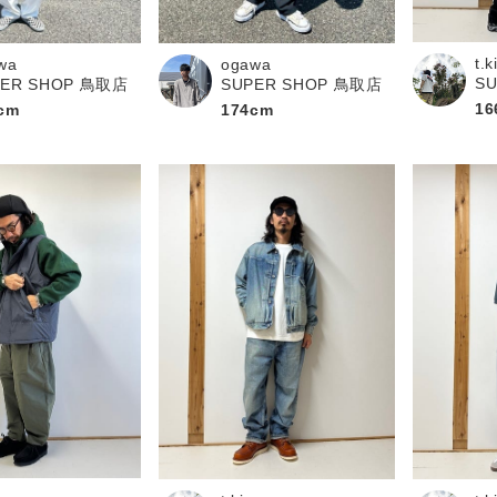
t.
wa
ogawa
S
PER SHOP 鳥取店
SUPER SHOP 鳥取店
16
cm
174cm