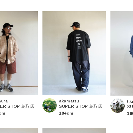
mura
akamatsu
t.
PER SHOP 鳥取店
SUPER SHOP 鳥取店
S
cm
184cm
16