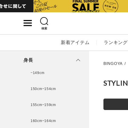
検索
詳細検索
新着アイテム
ランキング
キーワード
身長
BINGOYA
~149cm
STYLI
性別
150cm~154cm
MENS
LADI
155cm~159cm
カテゴリ
160cm~164cm