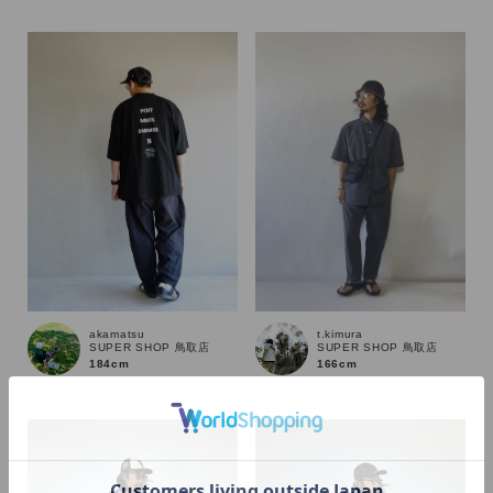
akamatsu
t.kimura
SUPER SHOP 鳥取店
SUPER SHOP 鳥取店
184cm
166cm
カラー