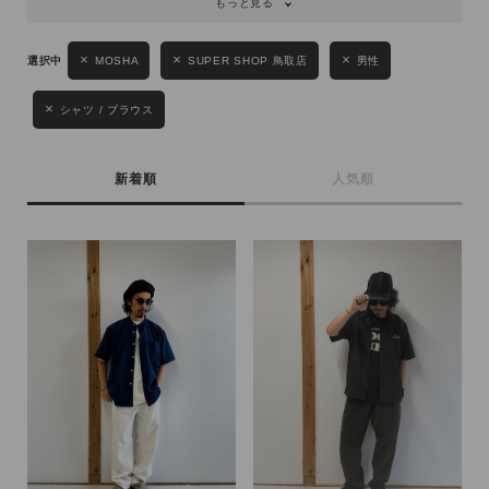
もっと見る
MOSHA
SUPER SHOP 鳥取店
男性
シャツ / ブラウス
新着順
人気順
キーワード
性別
MENS
LADIES
KIDS