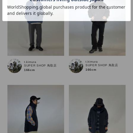
価格
～
商品タイプ
t.kimura
通常商品
予約商品
t.kimura
SUPER SHOP 鳥取店
SUPER SHOP 鳥取店
166cm
166cm
セール価格
WEB限定
在庫
在庫あり
在庫なし含む