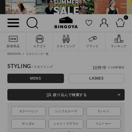
0
新着商品
カテゴリ
スタイリング
ブランド
ランキング
BINGOYA
スタイリング一覧
詳細検索
STYLING
10
件中
1
-
10
件表示
MENS
LADIES
manage_search
絞り込んで検索する
カラーパンツ
シンプルコーデ
Tシャツ
サンダル
シャツ / ブラウス
スニーカー