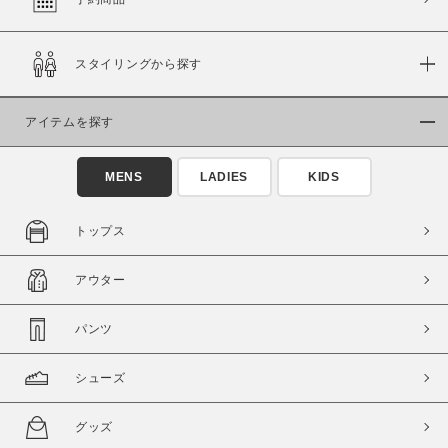
スタイリングから探す
価格
～
アイテムを探す
商品タイプ
MENS
LADIES
KIDS
通常商品
予約商品
セール価格
WEB限定
トップス
在庫
アウター
在庫あり
在庫なし含む
パンツ
シューズ
グッズ