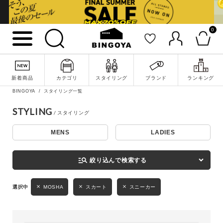
0
詳細検索
新着商品
カテゴリ
スタイリング
ブランド
ランキング
BINGOYA
スタイリング一覧
STYLING
MENS
LADIES
キーワード
manage_search
絞り込んで検索する
性別
MOSHA
スカート
スニーカー
MENS
LADIES
KIDS
カテゴリ