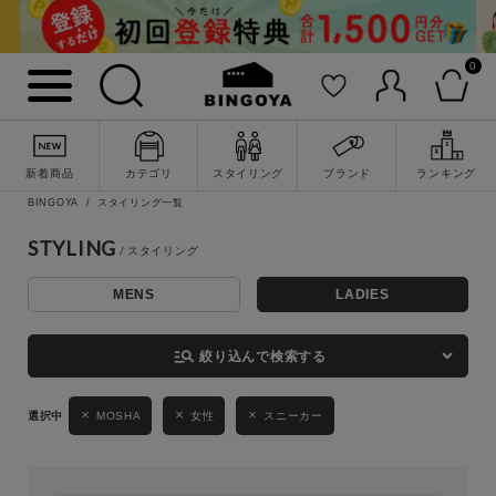
0
詳細検索
新着商品
カテゴリ
スタイリング
ブランド
ランキング
BINGOYA
スタイリング一覧
STYLING
MENS
LADIES
キーワード
manage_search
絞り込んで検索する
性別
MOSHA
女性
スニーカー
MENS
LADIES
KIDS
カテゴリ