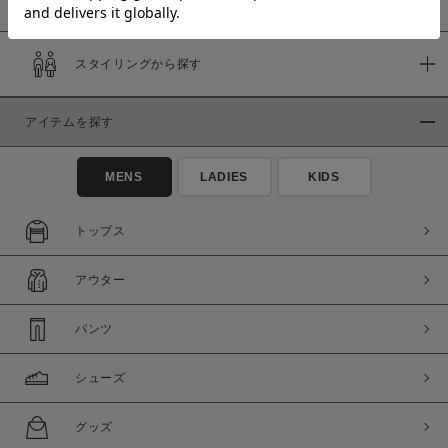
スタイリングから探す
価格
～
アイテムを探す
商品タイプ
MENS
LADIES
KIDS
通常商品
予約商品
セール価格
WEB限定
トップス
在庫
アウター
在庫あり
在庫なし含む
パンツ
シューズ
グッズ