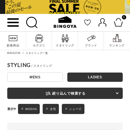
0
詳細検索
新着商品
カテゴリ
スタイリング
ブランド
ランキング
BINGOYA
スタイリング一覧
STYLING
MENS
LADIES
キーワード
manage_search
絞り込んで検索する
性別
MOSHA
女性
シューズ
MENS
LADIES
KIDS
カテゴリ