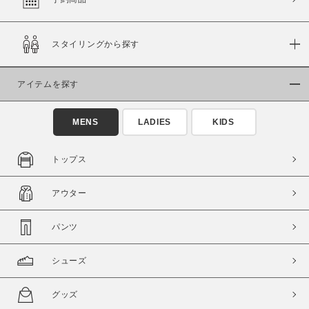
スタイリングから探す
価格
～
アイテムを探す
商品タイプ
MENS
LADIES
KIDS
通常商品
予約商品
セール価格
WEB限定
トップス
在庫
アウター
在庫あり
在庫なし含む
パンツ
シューズ
グッズ