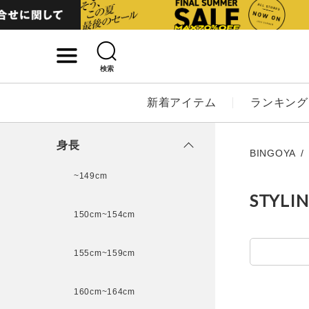
検索
詳細検索
新着アイテム
ランキング
キーワード
身長
BINGOYA
~149cm
STYLI
性別
150cm~154cm
MENS
LADI
155cm~159cm
カテゴリ
160cm~164cm