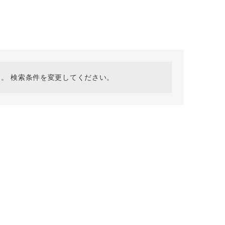
採用情報
ギフトカード
予約商品
WEB限定
。 検索条件を変更してください。
在庫なし含む
BINGOYA
無料公式アプリダウンロード