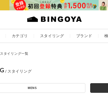
カテゴリ
スタイリング
ブランド
カラー
スタイリング一覧
NG
アイテムを探す
ES
KIDS
MENS
価格
条件絞り込み検索
カテゴリから探す
～