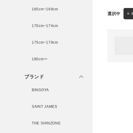
165cm~169cm
サイズ
170cm~174cm
ゲスト
様
175cm~179cm
ブランド
180cm〜
ログイン / マイページ
ブランド
お気に入りアイテム
BINGOYA
注文履歴
SAINT JAMES
新規会員登録
THE SHINZONE