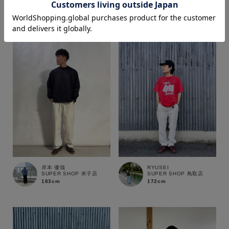
170cm
170cm
価格
～
商品タイプ
通常商品
予約商品
セール価格
WEB限定
在庫
岸本 優哉
RYUSEI
SUPER SHOP 米子店
SUPER SHOP 鳥取店
在庫あり
在庫なし含む
183cm
172cm