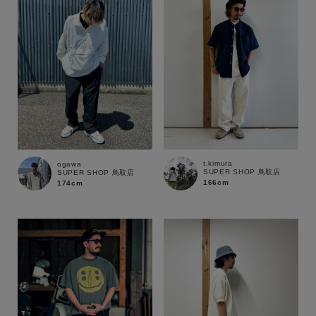
t.kimura
ogawa
SUPER SHOP 鳥取店
SUPER SHOP 鳥取店
166cm
174cm