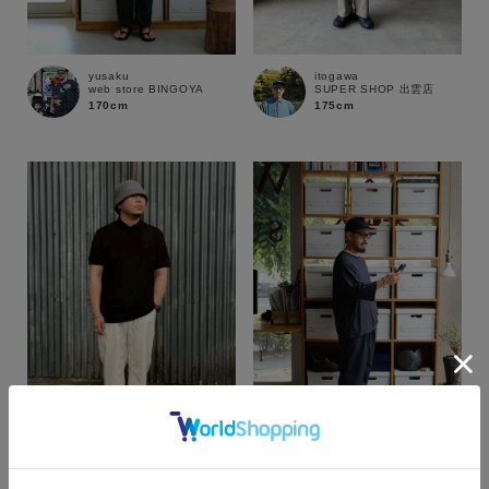
yusaku
itogawa
web store BINGOYA
SUPER SHOP 出雲店
170cm
175cm
カラー
sawa
yusaku
SUPER SHOP 鳥取店
web store BINGOYA