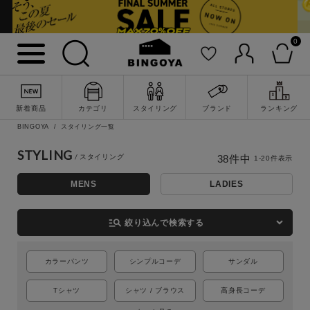
0
新着商品
カテゴリ
スタイリング
ブランド
ランキング
BINGOYA
スタイリング一覧
STYLING
38
件中
1
-
20
件表示
MENS
LADIES
詳細検索
manage_search
絞り込んで検索する
カラーパンツ
シンプルコーデ
サンダル
Tシャツ
シャツ / ブラウス
高身長コーデ