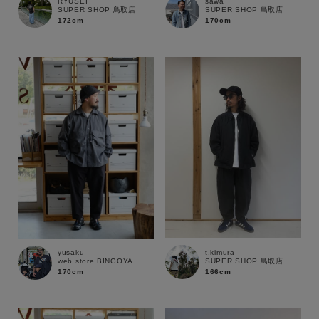
RYUSEI
sawa
SUPER SHOP 鳥取店
SUPER SHOP 鳥取店
172cm
170cm
t.kimura
yusaku
SUPER SHOP 鳥取店
web store BINGOYA
166cm
170cm
キーワード