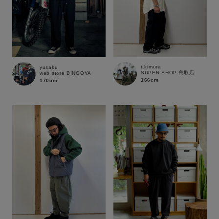
t.kimura
yusaku
SUPER SHOP 鳥取店
web store BINGOYA
166cm
170cm