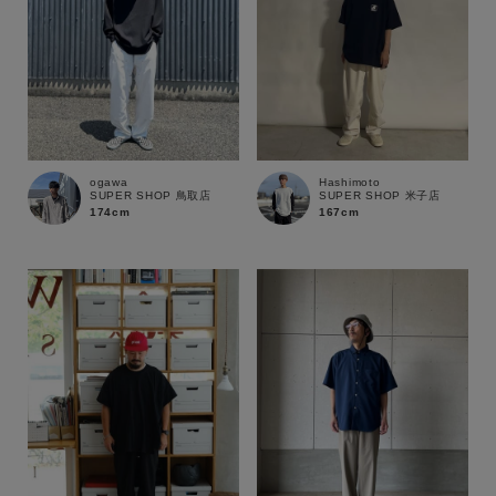
ogawa
Hashimoto
SUPER SHOP 鳥取店
SUPER SHOP 米子店
174cm
167cm