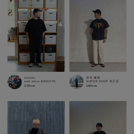
性別
MENS
LADIES
KIDS
カテゴリ
サイズ
yusaku
岸本 優哉
web store BINGOYA
SUPER SHOP 米子店
ブランド
170cm
183cm