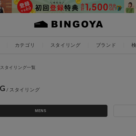
カテゴリ
スタイリング
ブランド
カラー
スタイリング一覧
NG
アイテムを探す
ES
KIDS
MENS
価格
条件絞り込み検索
カテゴリから探す
～