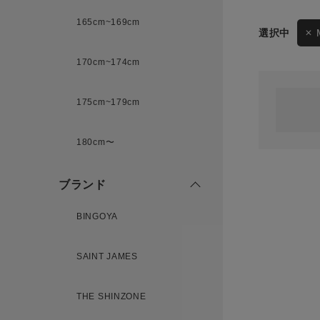
165cm~169cm
サイズ
170cm~174cm
ゲスト
様
175cm~179cm
ブランド
180cm〜
ログイン / マイページ
ブランド
お気に入りアイテム
BINGOYA
注文履歴
SAINT JAMES
新規会員登録
THE SHINZONE