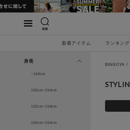
検索
詳細検索
新着アイテム
ランキング
キーワード
身長
BINGOYA
~149cm
STYLI
性別
150cm~154cm
MENS
LADI
155cm~159cm
カテゴリ
160cm~164cm