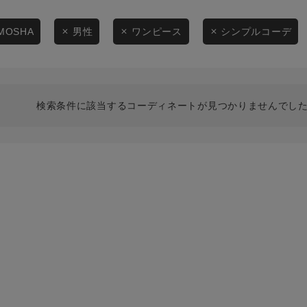
スタイリングから探す
商品タイプ
ブランドから探す
MOSHA
男性
ワンピース
シンプルコーデ
通常商品
WEB限定アイテムを探す
履き比べ可能商品から探す
セール価格
検索条件に該当するコーディネートが見つかりませんでした
お知らせ・ご利用ガイド
在庫
お知らせ
在庫あり
ご利用ガイド
ギフトラッピング
お問い合わせ
この条件で絞り込む