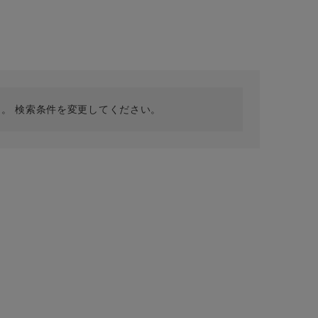
採用情報
ギフトカード
予約商品
WEB限定
。 検索条件を変更してください。
在庫なし含む
BINGOYA
無料公式アプリダウンロード