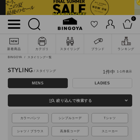
0
詳細検索
新着商品
カテゴリ
スタイリング
ブランド
ランキング
BINGOYA
スタイリング一覧
STYLING
1
件中
1
-
1
件表示
MENS
LADIES
manage_search
絞り込んで検索する
カラーパンツ
シンプルコーデ
Tシャツ
キーワード
シャツ / ブラウス
高身長コーデ
スニーカー