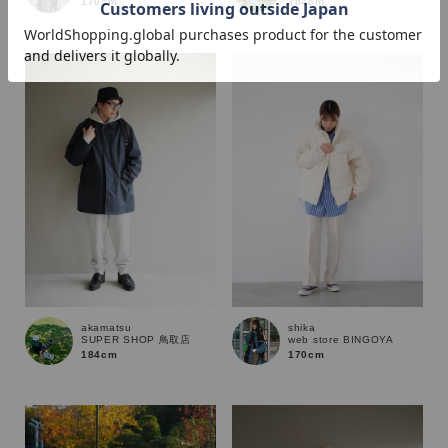
184cm
170cm
価格
～
商品タイプ
通常商品
予約商品
セール価格
WEB限定
在庫
akamatsu
shika
SUPER SHOP 鳥取店
web store BINGOYA
在庫あり
在庫なし含む
184cm
170cm