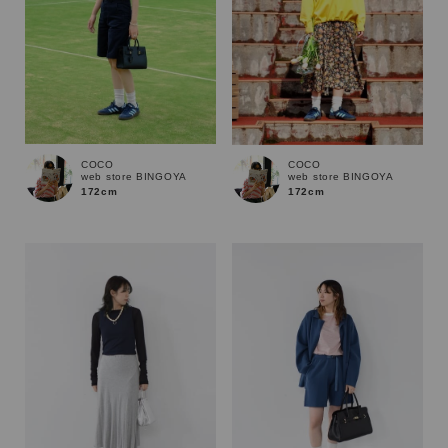
COCO
COCO
web store BINGOYA
web store BINGOYA
172cm
172cm