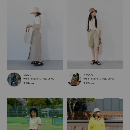
性別
MENS
LADIES
KIDS
カテゴリ
サイズ
COCO
shika
web store BINGOYA
web store BINGOYA
ブランド
172cm
170cm