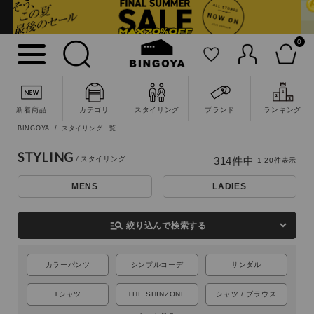
0
新着商品
カテゴリ
スタイリング
ブランド
ランキング
BINGOYA
スタイリング一覧
STYLING
314
件中
1
-
20
件表示
MENS
LADIES
詳細検索
manage_search
絞り込んで検索する
カラーパンツ
シンプルコーデ
サンダル
Tシャツ
THE SHINZONE
シャツ / ブラウス