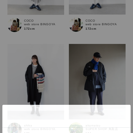
COCO
COCO
web store BINGOYA
web store BINGOYA
172cm
172cm
カラー
akamatsu
shika
SUPER SHOP 鳥取店
web store BINGOYA