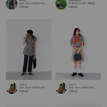
shika
akamatsu
web store BINGOYA
SUPER SHOP 鳥取店
170cm
184cm
COCO
COCO
web store BINGOYA
web store BINGOYA
172cm
172cm
キーワード