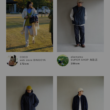
akamatsu
COCO
SUPER SHOP 鳥取店
web store BINGOYA
184cm
172cm