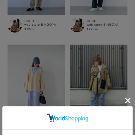
COCO
COCO
web store BINGOYA
web store BINGOYA
172cm
172cm
カラー
shika
SAAYA
web store BINGOYA
SUPER SHOP 出雲店