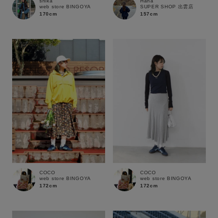
shika
Hana
web store BINGOYA
SUPER SHOP 出雲店
170cm
157cm
COCO
COCO
web store BINGOYA
web store BINGOYA
172cm
172cm
キーワード