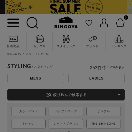
0
新着商品
カテゴリ
スタイリング
ブランド
ランキング
BINGOYA
スタイリング一覧
STYLING
253
件中
1
-
20
件表示
MENS
LADIES
詳細検索
manage_search
絞り込んで検索する
カラーパンツ
シンプルコーデ
サンダル
Tシャツ
シャツ / ブラウス
THE SHINZONE