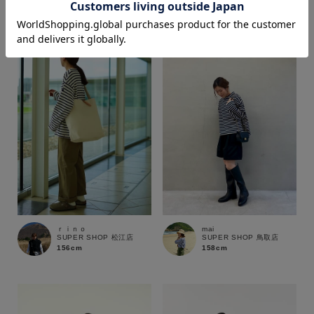
170cm
158cm
価格
～
商品タイプ
通常商品
予約商品
セール価格
WEB限定
在庫
ｒｉｎｏ
mai
SUPER SHOP 松江店
SUPER SHOP 鳥取店
在庫あり
在庫なし含む
156cm
158cm