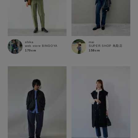
shika
mai
web store BINGOYA
SUPER SHOP 鳥取店
170cm
158cm