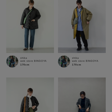
shika
shika
web store BINGOYA
web store BINGOYA
170cm
170cm