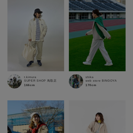
性別
MENS
LADIES
KIDS
カテゴリ
サイズ
t.kimura
shika
SUPER SHOP 鳥取店
web store BINGOYA
ブランド
166cm
170cm