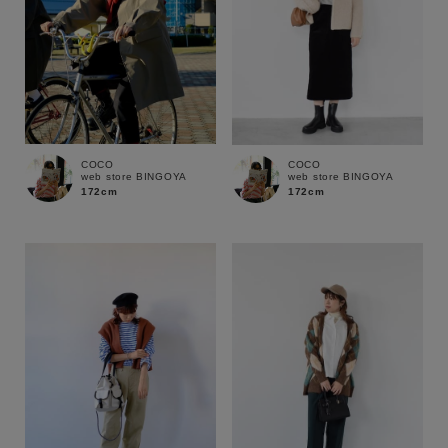
COCO
COCO
web store BINGOYA
web store BINGOYA
172cm
172cm