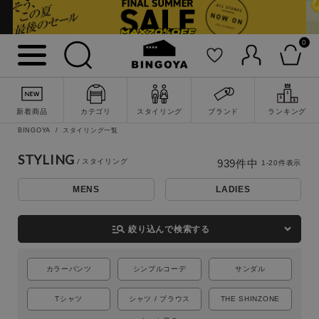
0
新着商品
カテゴリ
スタイリング
ブランド
ランキング
BINGOYA
スタイリング一覧
STYLING
939
件中
1
-
20
件表示
MENS
LADIES
詳細検索
manage_search
絞り込んで検索する
カラーパンツ
シンプルコーデ
サンダル
Tシャツ
シャツ / ブラウス
THE SHINZONE