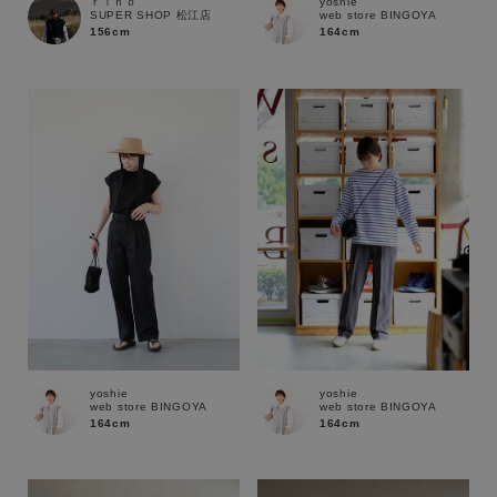
ｒｉｎｏ
yoshie
SUPER SHOP 松江店
web store BINGOYA
156cm
164cm
yoshie
yoshie
web store BINGOYA
web store BINGOYA
164cm
164cm
キーワード