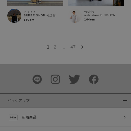
この条件で絞り込む
yoshie
ｒｉｎｏ
web store BINGOYA
SUPER SHOP 松江店
164cm
156cm
1
2
…
47
ピックアップ
新着商品