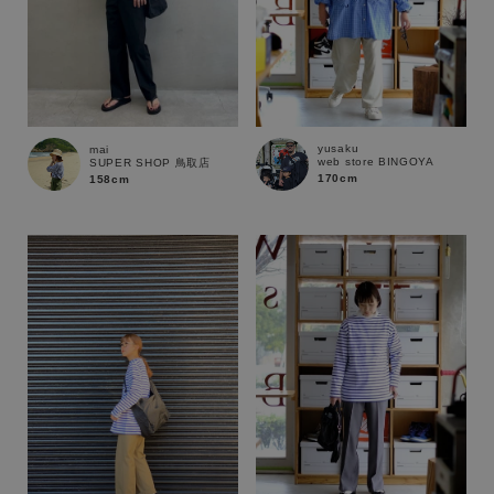
yusaku
mai
web store BINGOYA
SUPER SHOP 鳥取店
170cm
158cm