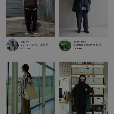
ogawa
akamatsu
SUPER SHOP 鳥取店
SUPER SHOP 鳥取店
174cm
184cm