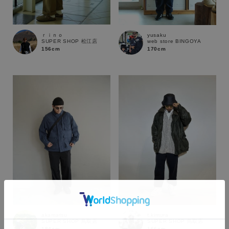
ｒｉｎｏ
yusaku
SUPER SHOP 松江店
web store BINGOYA
156cm
170cm
カラー
akamatsu
t.kimura
SUPER SHOP 鳥取店
SUPER SHOP 鳥取店
184cm
166cm