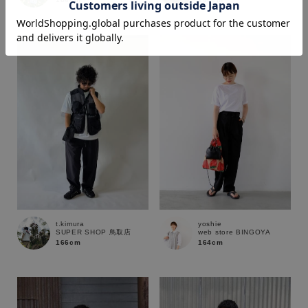
価格
～
商品タイプ
通常商品
予約商品
セール価格
WEB限定
在庫
t.kimura
yoshie
SUPER SHOP 鳥取店
web store BINGOYA
在庫あり
在庫なし含む
166cm
164cm