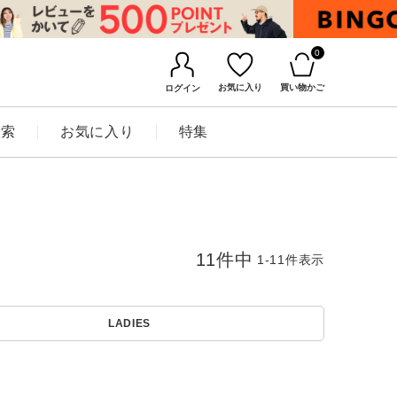
0
お気に入り
買い物かご
ログイン
検索
お気に入り
特集
11
件中
1
-
11
件表示
LADIES
BINGOYAについて
店舗一覧