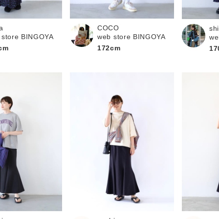
a
COCO
sh
 store BINGOYA
web store BINGOYA
we
cm
172cm
17