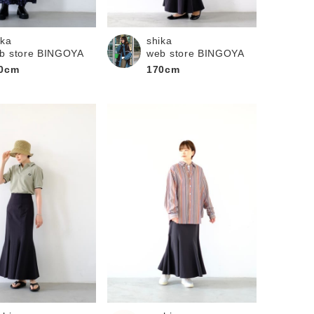
ika
shika
b store BINGOYA
web store BINGOYA
0cm
170cm