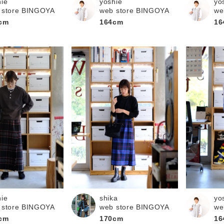
hie
yoshie
yo
 store BINGOYA
web store BINGOYA
we
cm
164cm
16
hie
shika
yo
 store BINGOYA
web store BINGOYA
we
cm
170cm
16