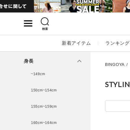
検索
詳細検索
新着アイテム
ランキング
キーワード
身長
BINGOYA
~149cm
STYLI
性別
150cm~154cm
MENS
LADI
155cm~159cm
カテゴリ
160cm~164cm