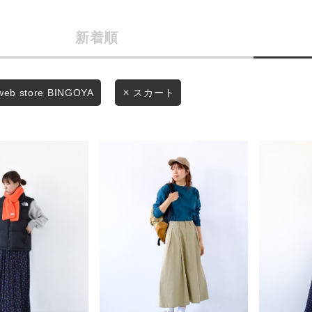
カテゴリから探す
商品タイプ
新着順
スタイリングから探す
通常商品
ブランドから探す
WEB限定アイテムを探す
セール価格
web store BINGOYA
スカート
履き比べ可能商品から探す
在庫
お知らせ・ご利用ガイド
在庫あり
お知らせ
ご利用ガイド
ギフトラッピング
この条件で絞り込む
お問い合わせ