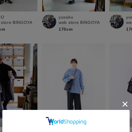
CO
yusaku
yu
 store BINGOYA
web store BINGOYA
we
cm
170cm
17