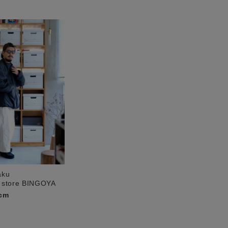
aku
 store BINGOYA
cm