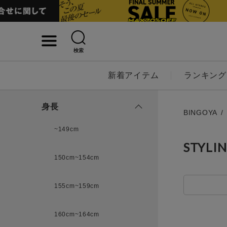
検索
詳細検索
新着アイテム
ランキング
キーワード
身長
BINGOYA
~149cm
STYLI
性別
150cm~154cm
MENS
LADI
155cm~159cm
カテゴリ
160cm~164cm