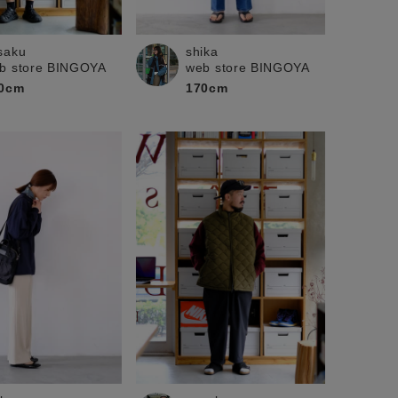
saku
shika
b store BINGOYA
web store BINGOYA
0cm
170cm