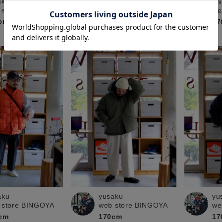
aku
yoshie
sh
 store BINGOYA
web store BINGOYA
we
cm
164cm
17
aku
yusaku
yu
 store BINGOYA
web store BINGOYA
we
cm
170cm
17