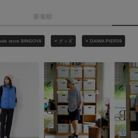
カテゴリから探す
商品タイプ
新着順
スタイリングから探す
通常商品
ブランドから探す
WEB限定アイテムを探す
セール価格
web store BINGOYA
グッズ
DAIWA PIER39
履き比べ可能商品から探す
在庫
お知らせ・ご利用ガイド
在庫あり
お知らせ
ご利用ガイド
ギフトラッピング
この条件で絞り込む
お問い合わせ