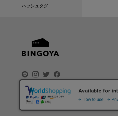
©
BINGOYA Co,.Ltd.