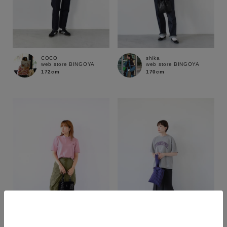
COCO
shika
web store BINGOYA
web store BINGOYA
172cm
170cm
カラー