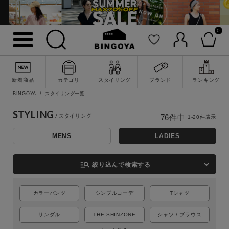
0
新着商品
カテゴリ
スタイリング
ブランド
ランキング
BINGOYA
スタイリング一覧
STYLING
76
件中
1
-
20
件表示
MENS
LADIES
詳細検索
manage_search
絞り込んで検索する
カラーパンツ
シンプルコーデ
Tシャツ
サンダル
THE SHINZONE
シャツ / ブラウス