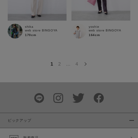
この条件で絞り込む
shika
yoshie
web store BINGOYA
web store BINGOYA
170cm
164cm
1
2
…
4
ピックアップ
新着商品