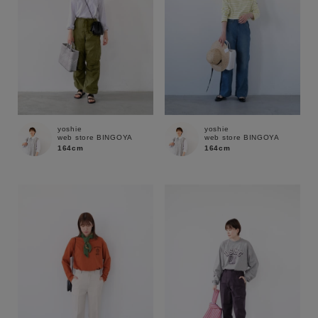
yoshie
yoshie
web store BINGOYA
web store BINGOYA
164cm
164cm