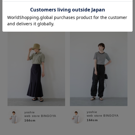
COCO
yoshie
web store BINGOYA
web store BINGOYA
172cm
164cm
価格
～
商品タイプ
通常商品
予約商品
セール価格
WEB限定
在庫
yoshie
yoshie
在庫あり
在庫なし含む
web store BINGOYA
web store BINGOYA
164cm
164cm