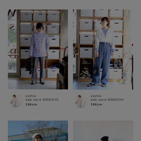
性別
MENS
LADIES
KIDS
カテゴリ
サイズ
ブランド
yoshie
yoshie
web store BINGOYA
web store BINGOYA
164cm
164cm