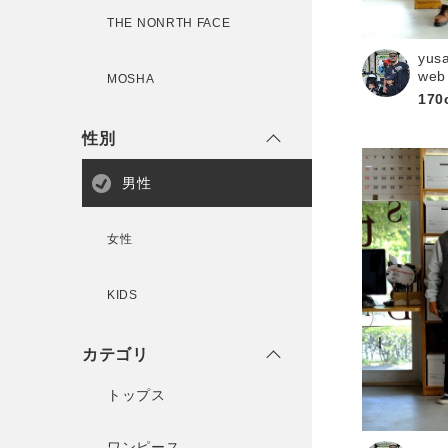
新規会員登録
THE NONRTH FACE
yus
web
MOSHA
170
性別
男性
女性
KIDS
カテゴリ
トップス
ワンピース