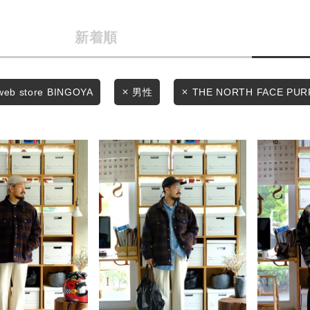
カテゴリから探す
商品タイプ
新着順
スタイリングから探す
通常商品
ブランドから探す
WEB限定アイテムを探す
セール価格
web store BINGOYA
男性
THE NORTH FACE PUR
履き比べ可能商品から探す
在庫
お知らせ・ご利用ガイド
在庫あり
お知らせ
ご利用ガイド
ギフトラッピング
この条件で絞り込む
お問い合わせ