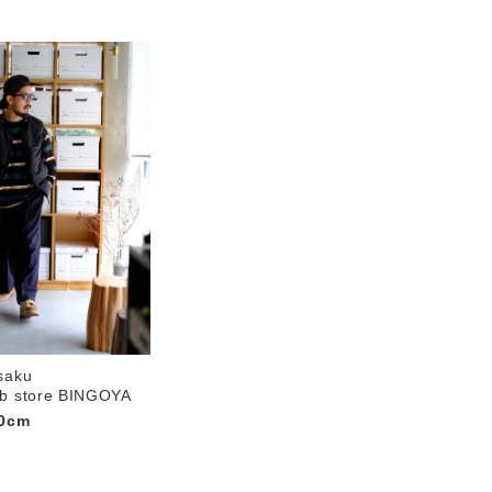
saku
b store BINGOYA
0cm