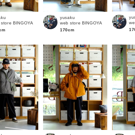
yu
aku
yusaku
we
 store BINGOYA
web store BINGOYA
17
cm
170cm