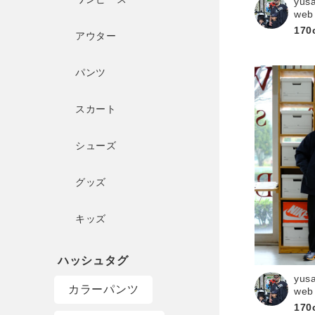
yus
web
170
アウター
パンツ
スカート
シューズ
グッズ
キッズ
yus
カラーパンツ
web
170