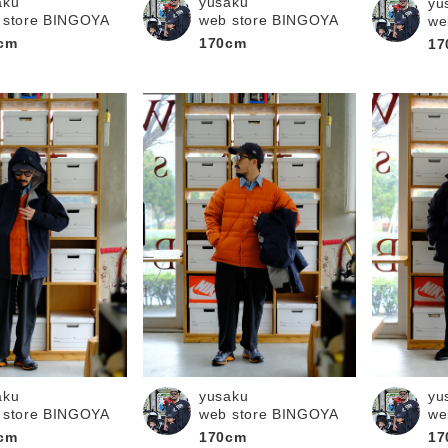
aku
yusaku
yu
 store BINGOYA
web store BINGOYA
we
cm
170cm
17
yusaku
aku
yu
web store BINGOYA
 store BINGOYA
we
170cm
cm
17