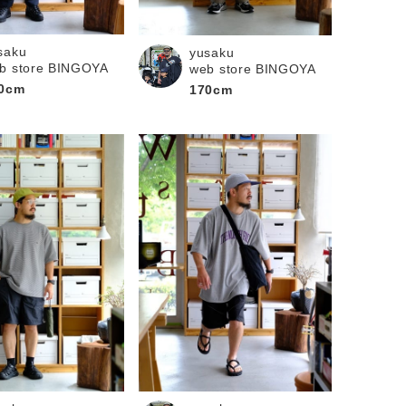
saku
yusaku
b store BINGOYA
web store BINGOYA
0cm
170cm