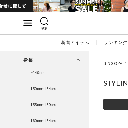
検索
詳細検索
新着アイテム
ランキング
キーワード
身長
BINGOYA
~149cm
STYLI
性別
150cm~154cm
MENS
LADI
155cm~159cm
カテゴリ
160cm~164cm