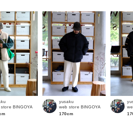
aku
yusaku
yu
 store BINGOYA
web store BINGOYA
we
cm
170cm
17