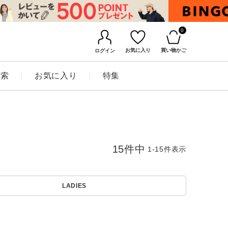
0
お気に入り
買い物かご
ログイン
検索
お気に入り
特集
15
件中
1
-
15
件表示
LADIES
BINGOYAについて
店舗一覧