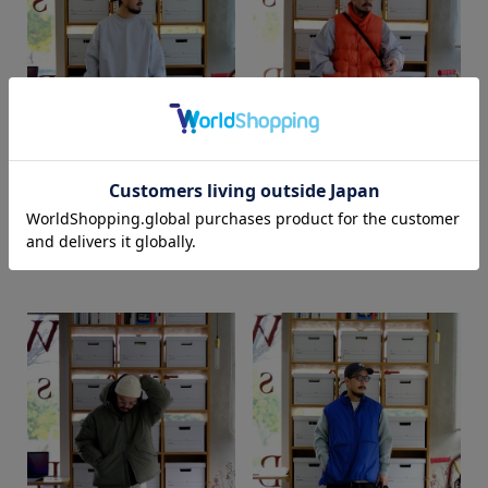
カラー
yusaku
yusaku
web store BINGOYA
web store BINGOYA
170cm
170cm
価格
～
商品タイプ
通常商品
予約商品
セール価格
WEB限定