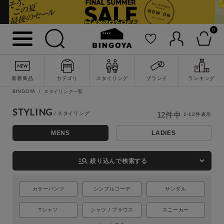
0
新着商品
カテゴリ
スタイリング
ブランド
ランキング
BINGOYA
スタイリング一覧
STYLING
12
件中
1
-
12
件表示
詳細検索
MENS
LADIES
manage_search
絞り込んで検索する
カラーパンツ
シンプルコーデ
サンダル
Tシャツ
シャツ / ブラウス
スニーカー