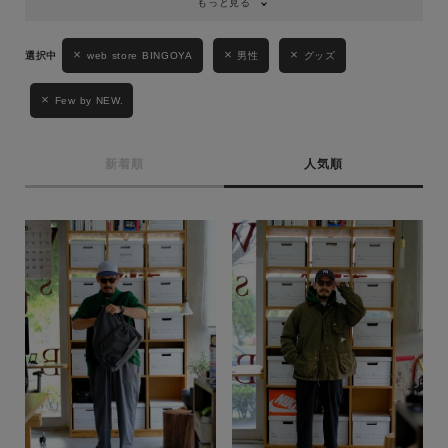
もっと見る
web store BINGOYA
男性
グッズ
Few by NEW.
新着順
人気順
キーワード