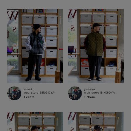
yusaku
yusaku
web store BINGOYA
web store BINGOYA
170cm
170cm