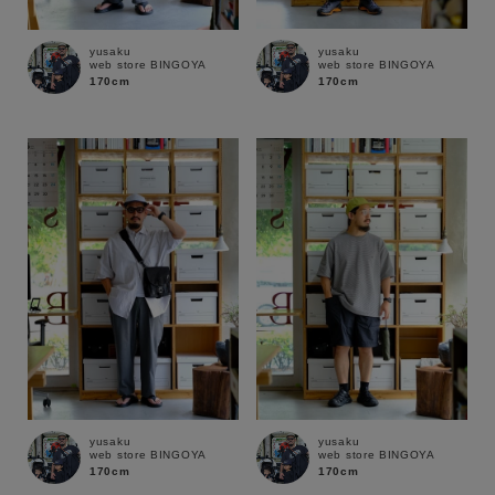
yusaku
yusaku
web store BINGOYA
web store BINGOYA
性別
170cm
170cm
MENS
LADIES
KIDS
カテゴリ
サイズ
ブランド
yusaku
yusaku
web store BINGOYA
web store BINGOYA
170cm
170cm