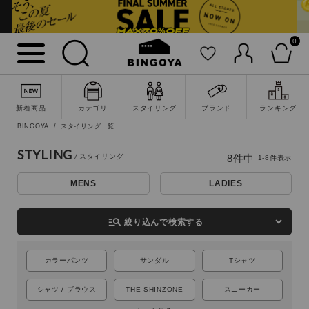
0
新着商品
カテゴリ
スタイリング
ブランド
ランキング
BINGOYA
スタイリング一覧
詳細検索
STYLING
8
件中
1
-
8
件表示
MENS
LADIES
manage_search
絞り込んで検索する
カラーパンツ
サンダル
Tシャツ
シャツ / ブラウス
THE SHINZONE
スニーカー