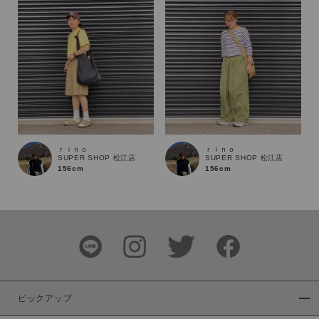
商品タイプ
通常商品
予約商品
セール価格
WEB限定
在庫
在庫あり
在庫なし含む
ｒｉｎｏ
ｒｉｎｏ
SUPER SHOP 松江店
SUPER SHOP 松江店
156cm
156cm
ピックアップ