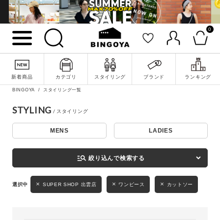
0
詳細検索
新着商品
カテゴリ
スタイリング
ブランド
ランキング
BINGOYA
スタイリング一覧
STYLING
MENS
LADIES
キーワード
manage_search
絞り込んで検索する
性別
SUPER SHOP 出雲店
ワンピース
カットソー
MENS
LADIES
KIDS
カテゴリ