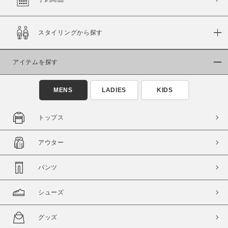
スタイリングから探す
価格
～
アイテムを探す
商品タイプ
MENS
LADIES
KIDS
通常商品
予約商品
セール価格
WEB限定
トップス
在庫
アウター
在庫あり
在庫なし含む
パンツ
シューズ
グッズ