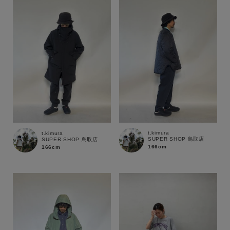
性別
MENS
LADIES
KIDS
カテゴリ
サイズ
t.kimura
t.kimura
SUPER SHOP 鳥取店
SUPER SHOP 鳥取店
ブランド
166cm
166cm