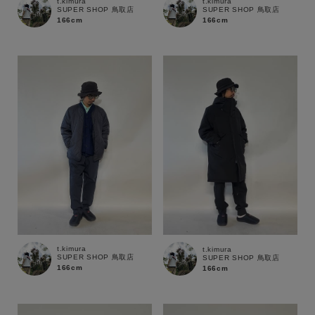
t.kimura
t.kimura
SUPER SHOP 鳥取店
SUPER SHOP 鳥取店
166cm
166cm
t.kimura
t.kimura
SUPER SHOP 鳥取店
SUPER SHOP 鳥取店
166cm
166cm
キーワード