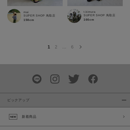
この条件で絞り込む
t.kimura
mai
SUPER SHOP 鳥取店
SUPER SHOP 鳥取店
166cm
158cm
1
2
…
6
ピックアップ
新着商品