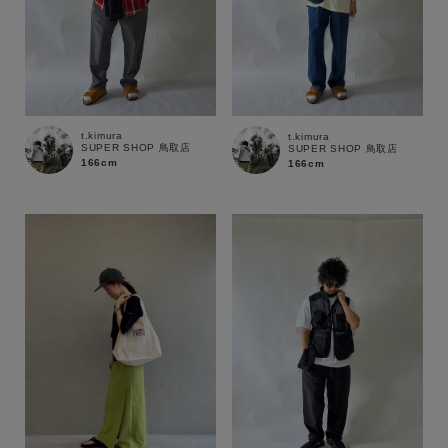
t.kimura
t.kimura
SUPER SHOP 鳥取店
SUPER SHOP 鳥取店
166cm
166cm