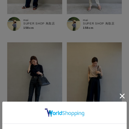
mai
mai
SUPER SHOP 鳥取店
SUPER SHOP 鳥取店
158cm
158cm
カラー
mai
mai
SUPER SHOP 鳥取店
SUPER SHOP 鳥取店