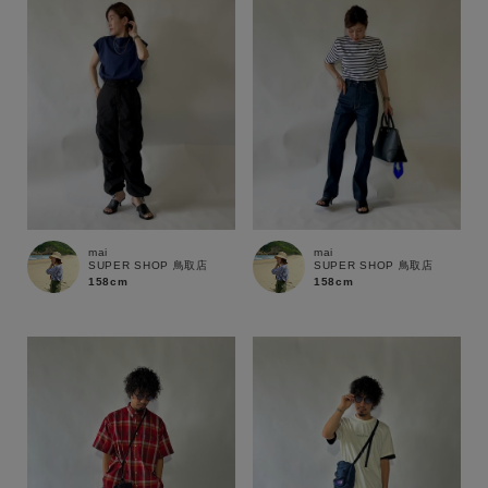
mai
mai
SUPER SHOP 鳥取店
SUPER SHOP 鳥取店
158cm
158cm