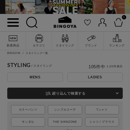
0
新着商品
カテゴリ
スタイリング
ブランド
ランキング
BINGOYA
スタイリング一覧
STYLING
105
件中
1
-
20
件表示
MENS
LADIES
詳細検索
manage_search
絞り込んで検索する
カラーパンツ
シンプルコーデ
Tシャツ
サンダル
THE SHINZONE
シャツ / ブラウス