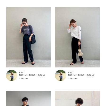
性別
MENS
LADIES
KIDS
カテゴリ
サイズ
ブランド
mai
mai
SUPER SHOP 鳥取店
SUPER SHOP 鳥取店
158cm
158cm