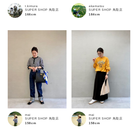
t.kimura
akamatsu
SUPER SHOP 鳥取店
SUPER SHOP 鳥取店
166cm
184cm
価格
～
商品タイプ
通常商品
予約商品
セール価格
WEB限定
在庫
mai
mai
在庫あり
在庫なし含む
SUPER SHOP 鳥取店
SUPER SHOP 鳥取店
158cm
158cm