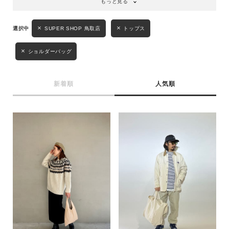
もっと見る
SUPER SHOP 鳥取店
トップス
ショルダーバッグ
新着順
人気順