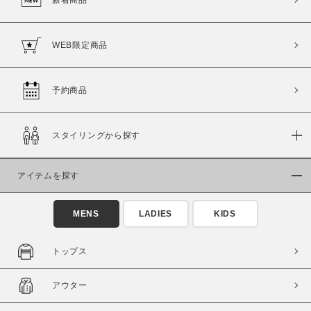
新着商品
WEB限定商品
予約商品
スタイリングから探す
アイテムを探す
MENS
LADIES
KIDS
トップス
アウター