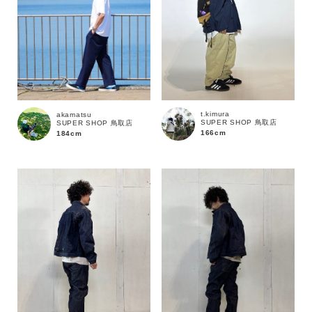
t.kimura
akamatsu
SUPER SHOP 鳥取店
SUPER SHOP 鳥取店
166cm
184cm