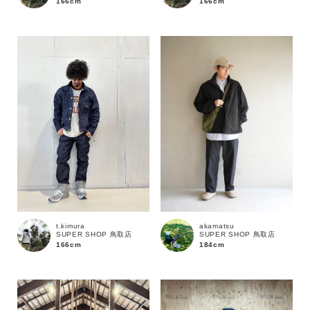
166cm
166cm
価格
～
商品タイプ
通常商品
予約商品
セール価格
WEB限定
在庫
t.kimura
akamatsu
SUPER SHOP 鳥取店
SUPER SHOP 鳥取店
在庫あり
在庫なし含む
166cm
184cm