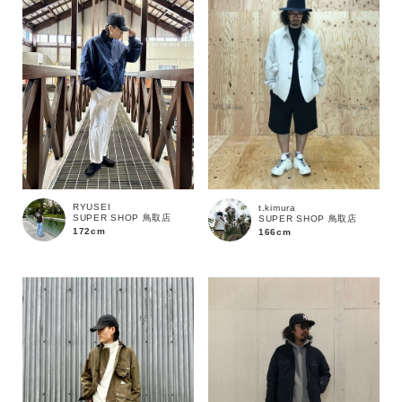
RYUSEI
t.kimura
SUPER SHOP 鳥取店
SUPER SHOP 鳥取店
172cm
166cm