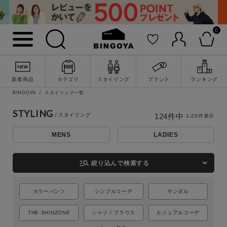
0
新着商品
カテゴリ
スタイリング
ブランド
ランキング
BINGOYA
スタイリング一覧
STYLING
124
件中
1
-
20
件表示
MENS
LADIES
詳細検索
manage_search
絞り込んで検索する
カラーパンツ
シンプルコーデ
サンダル
THE SHINZONE
シャツ / ブラウス
カジュアルコーデ