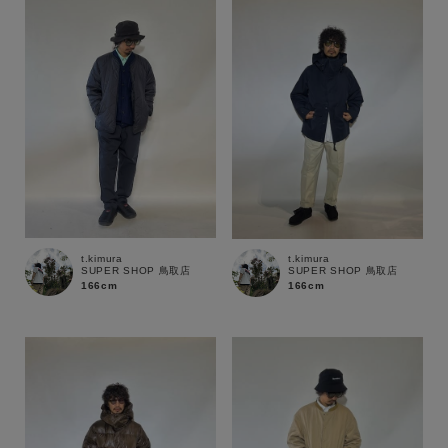
性別
MENS
LADIES
KIDS
カテゴリ
サイズ
t.kimura
t.kimura
SUPER SHOP 鳥取店
SUPER SHOP 鳥取店
ブランド
166cm
166cm