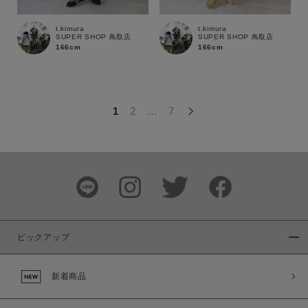
この条件で絞り込む
t.kimura
t.kimura
SUPER SHOP 鳥取店
SUPER SHOP 鳥取店
166cm
166cm
1
2
…
7
ピックアップ
新着商品