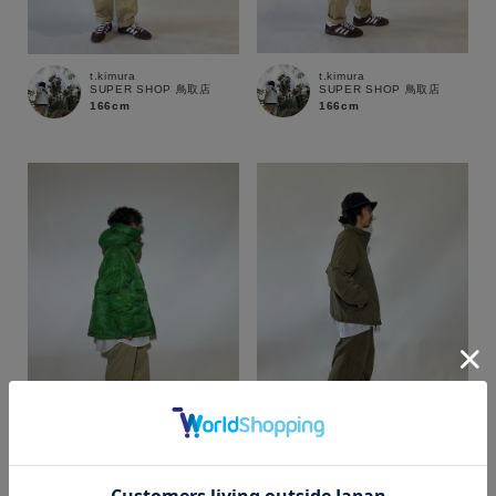
t.kimura
t.kimura
SUPER SHOP 鳥取店
SUPER SHOP 鳥取店
166cm
166cm
カラー
t.kimura
t.kimura
SUPER SHOP 鳥取店
SUPER SHOP 鳥取店
166cm