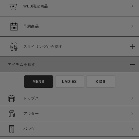
WEB限定商品
予約商品
スタイリングから探す
アイテムを探す
MENS
LADIES
KIDS
トップス
アウター
パンツ