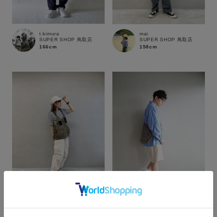
t.kimura
mai
SUPER SHOP 鳥取店
SUPER SHOP 鳥取店
166cm
158cm
カラー
akamatsu
COCO
SUPER SHOP 鳥取店
SUPER SHOP 鳥取店