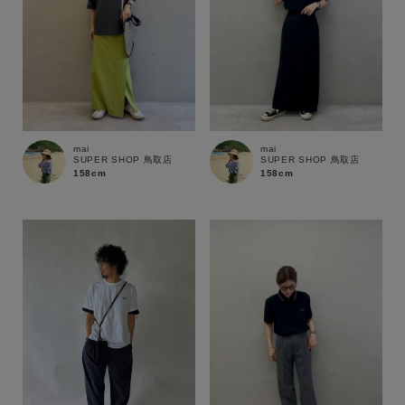
mai
mai
SUPER SHOP 鳥取店
SUPER SHOP 鳥取店
158cm
158cm