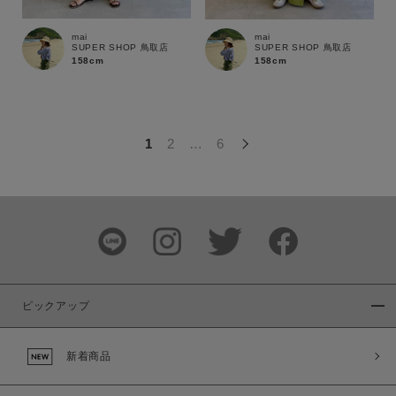
この条件で絞り込む
mai
mai
SUPER SHOP 鳥取店
SUPER SHOP 鳥取店
158cm
158cm
1
2
…
6
ピックアップ
新着商品