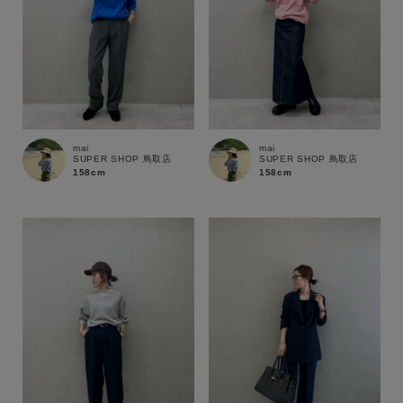
mai
mai
SUPER SHOP 鳥取店
SUPER SHOP 鳥取店
158cm
158cm