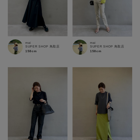
mai
mai
SUPER SHOP 鳥取店
SUPER SHOP 鳥取店
158cm
158cm