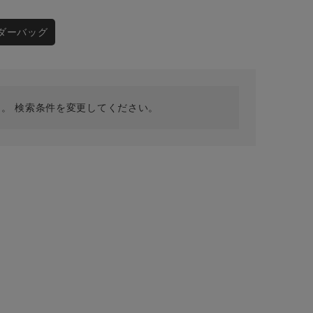
採用情報
ギフトカード
ダーバッグ
予約商品
WEB限定
。 検索条件を変更してください。
在庫なし含む
BINGOYA
無料公式アプリダウンロード