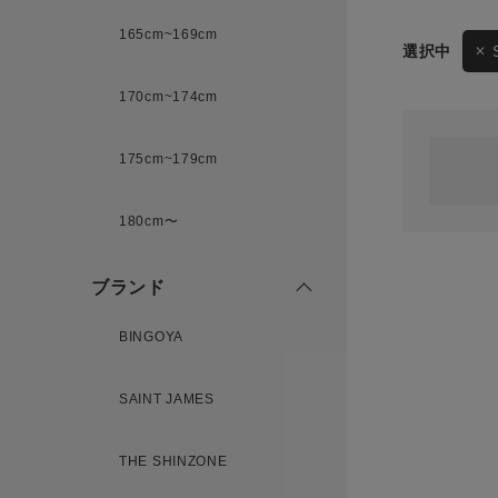
165cm~169cm
サイズ
170cm~174cm
ゲスト
様
175cm~179cm
ブランド
180cm〜
ログイン / マイページ
ブランド
お気に入りアイテム
BINGOYA
注文履歴
SAINT JAMES
新規会員登録
THE SHINZONE