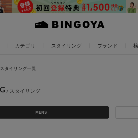
カテゴリ
スタイリング
ブランド
カラー
スタイリング一覧
NG
アイテムを探す
ES
KIDS
MENS
価格
条件絞り込み検索
カテゴリから探す
～