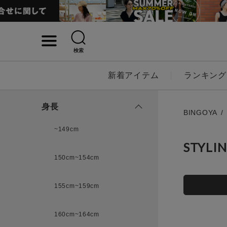
検索
詳細検索
新着アイテム
ランキング
キーワード
身長
BINGOYA
~149cm
STYLI
性別
150cm~154cm
MENS
LADI
155cm~159cm
カテゴリ
160cm~164cm