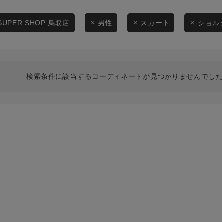
スタイリングから探す
商品タイプ
ブランドから探す
SUPER SHOP 鳥取店
男性
スカート
ショル
通常商品
WEB限定アイテムを探す
履き比べ可能商品から探す
セール価格
検索条件に該当するコーディネートが見つかりませんでした
お知らせ・ご利用ガイド
在庫
お知らせ
在庫あり
ご利用ガイド
ギフトラッピング
お問い合わせ
この条件で絞り込む