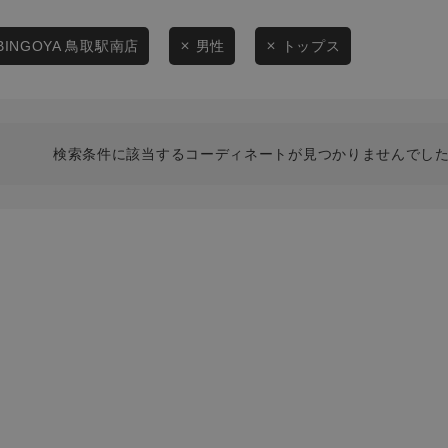
スタイリングから探す
商品タイプ
ブランドから探す
BINGOYA 鳥取駅南店
男性
トップス
通常商品
WEB限定アイテムを探す
履き比べ可能商品から探す
セール価格
検索条件に該当するコーディネートが見つかりませんでした
お知らせ・ご利用ガイド
在庫
お知らせ
在庫あり
ご利用ガイド
ギフトラッピング
お問い合わせ
この条件で絞り込む