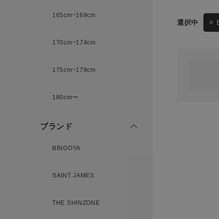
165cm~169cm
サイズ
170cm~174cm
ゲスト
様
175cm~179cm
ブランド
180cm〜
ログイン / マイページ
ブランド
お気に入りアイテム
BINGOYA
注文履歴
SAINT JAMES
新規会員登録
THE SHINZONE