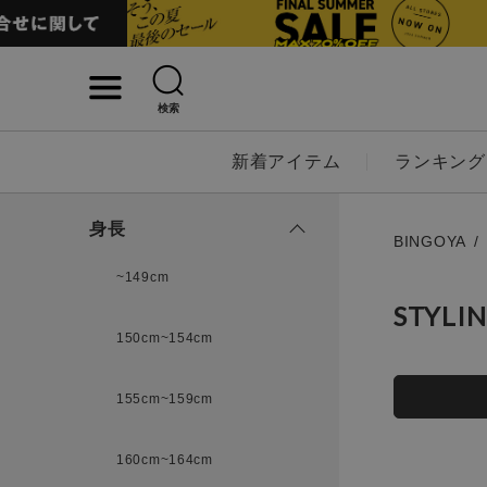
検索
詳細検索
新着アイテム
ランキング
キーワード
身長
BINGOYA
~149cm
STYLI
性別
150cm~154cm
MENS
LADI
155cm~159cm
カテゴリ
160cm~164cm