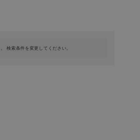
採用情報
ギフトカード
予約商品
WEB限定
。 検索条件を変更してください。
在庫なし含む
BINGOYA
無料公式アプリダウンロード