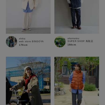
akamatsu
shika
SUPER SHOP 鳥取店
web store BINGOYA
184cm
170cm