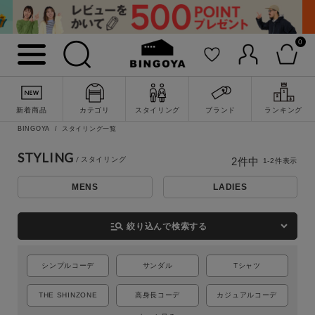
0
詳細検索
新着商品
カテゴリ
スタイリング
ブランド
ランキング
BINGOYA
スタイリング一覧
STYLING
2
件中
1
-
2
件表示
MENS
LADIES
manage_search
絞り込んで検索する
シンプルコーデ
サンダル
Tシャツ
キーワード
THE SHINZONE
高身長コーデ
カジュアルコーデ