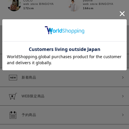
COCO
yoshie
web store BINGOYA
web store BINGOYA
172cm
164cm
カラー
ピックアップ
新着商品
価格
～
WEB限定商品
商品タイプ
通常商品
予約商品
予約商品
セール価格
WEB限定