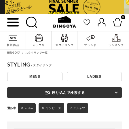
0
詳細検索
新着商品
カテゴリ
スタイリング
ブランド
ランキング
BINGOYA
スタイリング一覧
STYLING
MENS
LADIES
キーワード
manage_search
絞り込んで検索する
性別
shika
ワンピース
Tシャツ
MENS
LADIES
KIDS
カテゴリ