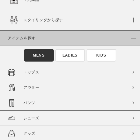
スタイリングから探す
価格
～
アイテムを探す
商品タイプ
MENS
LADIES
KIDS
通常商品
予約商品
セール価格
WEB限定
トップス
在庫
アウター
在庫あり
在庫なし含む
パンツ
シューズ
グッズ