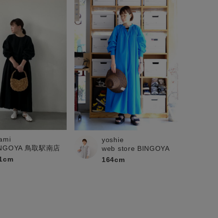
ami
yoshie
INGOYA 鳥取駅南店
web store BINGOYA
1cm
164cm