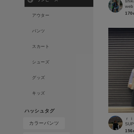
shik
web
170
アウター
パンツ
スカート
シューズ
グッズ
キッズ
ｒｉ
カラーパンツ
SU
156