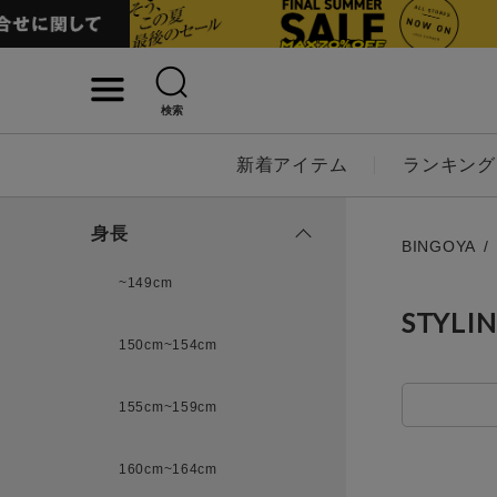
検索
詳細検索
新着アイテム
ランキング
キーワード
身長
BINGOYA
~149cm
STYLI
性別
150cm~154cm
MENS
LADI
155cm~159cm
カテゴリ
160cm~164cm