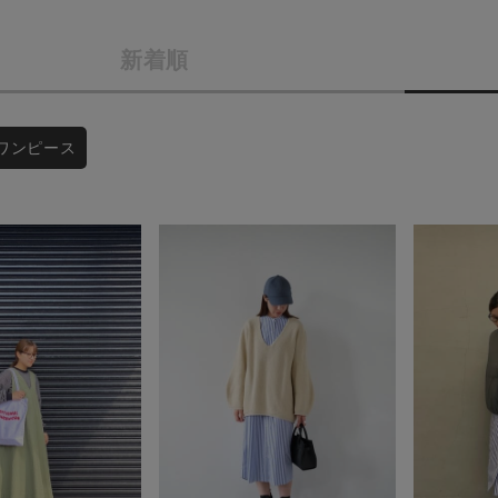
商品タイプ
条件絞り込み検索
新着順
通常商品
カテゴリから探す
スタイリングから探す
セール価格
ワンピース
ブランドから探す
WEB限定アイテムを探す
在庫
履き比べ可能商品から探す
在庫あり
お知らせ・ご利用ガイド
お知らせ
この条件で絞り込む
ご利用ガイド
ギフトラッピング