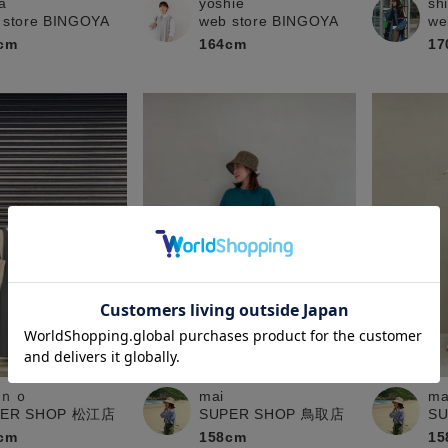
a
yoshie
sh
 store BINGOYA
web store BINGOYA
we
cm
164cm
17
ｎｏ
mai
ma
PER SHOP 松江店
SUPER SHOP 鳥取店
S
cm
158cm
15