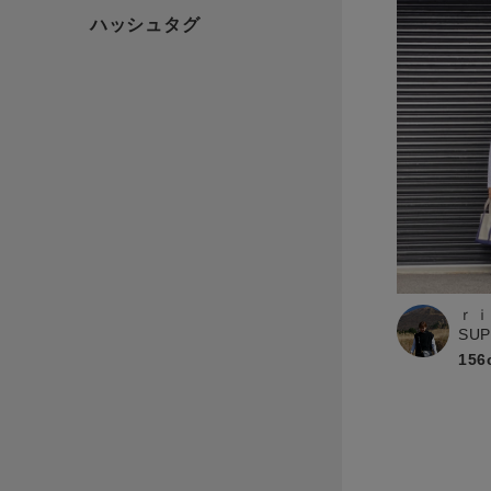
ｒｉ
SU
156