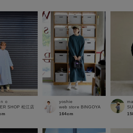
ｎｏ
yoshie
ma
PER SHOP 松江店
web store BINGOYA
S
cm
164cm
15