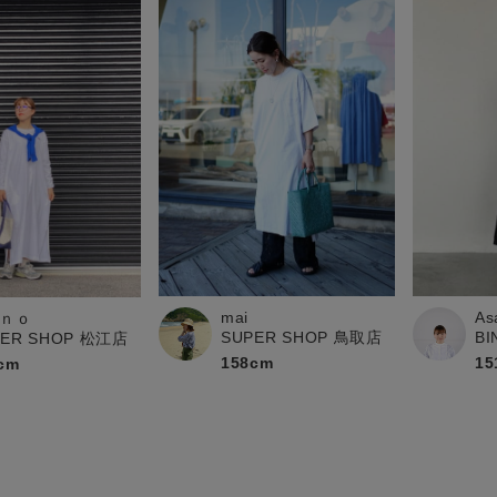
mai
As
ｎｏ
SUPER SHOP 鳥取店
B
PER SHOP 松江店
158cm
15
cm