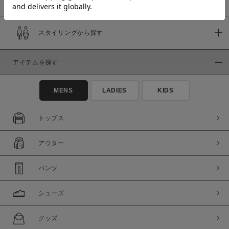
スタイリングから探す
価格
～
アイテムを探す
商品タイプ
MENS
LADIES
KIDS
通常商品
予約商品
セール価格
WEB限定
トップス
在庫
アウター
在庫あり
在庫なし含む
パンツ
シューズ
グッズ