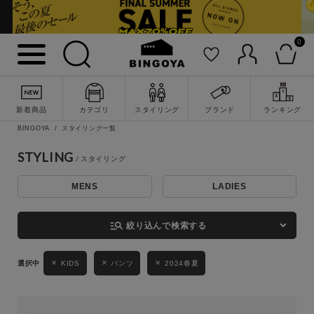
0
詳細検索
新着商品
カテゴリ
スタイリング
ブランド
ランキング
BINGOYA
スタイリング一覧
STYLING
MENS
LADIES
キーワード
manage_search
絞り込んで検索する
性別
KIDS
パンツ
2024春夏
MENS
LADIES
KIDS
カテゴリ