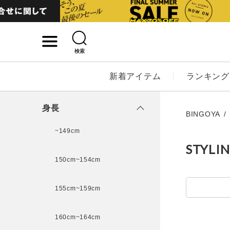
検索
詳細検索
新着アイテム
ランキング
キーワード
身長
BINGOYA
~149cm
STYLI
性別
150cm~154cm
MENS
LADI
155cm~159cm
カテゴリ
160cm~164cm