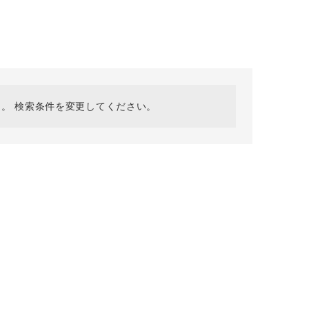
採用情報
ギフトカード
予約商品
WEB限定
。 検索条件を変更してください。
在庫なし含む
BINGOYA
無料公式アプリダウンロード