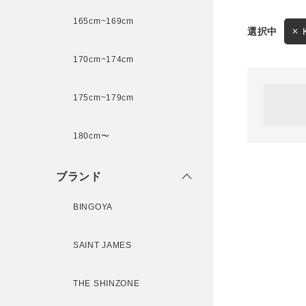
165cm~169cm
サイズ
170cm~174cm
ゲスト
様
175cm~179cm
ブランド
180cm〜
ログイン / マイページ
ブランド
お気に入りアイテム
BINGOYA
注文履歴
SAINT JAMES
新規会員登録
THE SHINZONE