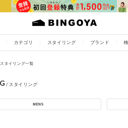
カテゴリ
スタイリング
ブランド
カラー
スタイリング一覧
NG
アイテムを探す
ES
KIDS
MENS
価格
条件絞り込み検索
カテゴリから探す
～