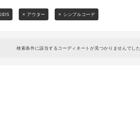
スタイリングから探す
商品タイプ
ブランドから探す
KIDS
アウター
シンプルコーデ
通常商品
WEB限定アイテムを探す
履き比べ可能商品から探す
セール価格
検索条件に該当するコーディネートが見つかりませんでした
お知らせ・ご利用ガイド
在庫
お知らせ
在庫あり
ご利用ガイド
ギフトラッピング
お問い合わせ
この条件で絞り込む