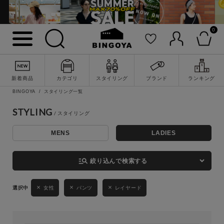
0
詳細検索
新着商品
カテゴリ
スタイリング
ブランド
ランキング
BINGOYA
スタイリング一覧
STYLING
MENS
LADIES
キーワード
manage_search
絞り込んで検索する
性別
女性
パンツ
レイヤード
MENS
LADIES
KIDS
カテゴリ