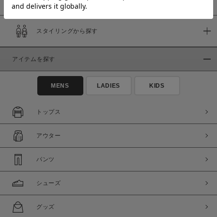
スタイリングから探す
価格
～
アイテムを探す
商品タイプ
MENS
LADIES
KIDS
通常商品
予約商品
セール価格
WEB限定
トップス
在庫
アウター
在庫あり
在庫なし含む
パンツ
シューズ
グッズ